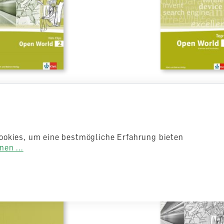
rld 2 Film Clips
Open World 2 Gramm
Vocabulary Top-up
Arbeitsheft, Schulbuch
ookies, um eine bestmögliche Erfahrung bieten
lieferbar
en ...
0
CHF 13.50