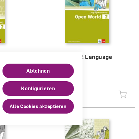
ar and
Open World 2 Language
Companion
Ablehnen
Arbeitsheft
lieferbar
Konfigurieren
CHF 6.90
Alle Cookies akzeptieren