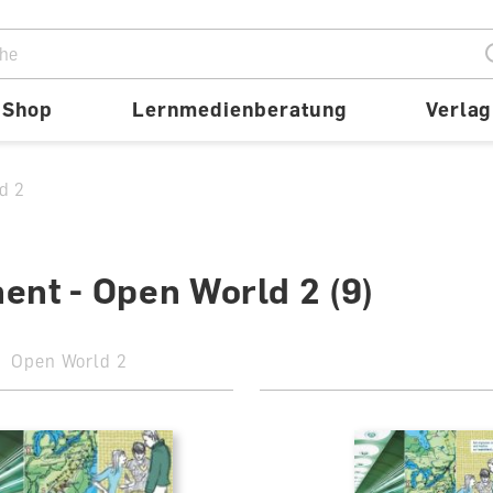
ion
Shop
Lernmedienberatung
Verlag
d 2
ent - Open World 2
(9)
Open World 2