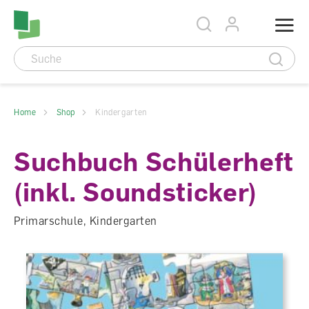
Accesskey Navigation
Direkt
Menu
zum
Direkt
Seitenanfang
zur
Direkt
Hauptnavigation
zum
Direkt
Hauptinhalt
zum
Direkt
Footer
zur
Suche
Home
Shop
Kindergarten
Suchbuch Schülerheft
(inkl. Soundsticker)
Primarschule, Kindergarten