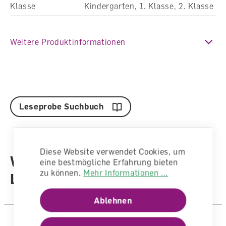
Suchspiel für Schülerinnen und Schüler zur
Klasse
Kindergarten, 1. Klasse, 2. Klasse
Verfügung. Das browserbasierte Suchspiel ersetzt
Fachbereich
Deutsch
die Inhalte der alten CD-ROM.
Weitere Produktinformationen
Auflage
1. Auflage 2023
Sprache
Deutsch
Passwort
– für Online-Suchspiel: suchbuch
Autoren /
Ladina Limacher,Elisabeth
– für Lehrpersonenkommentar: suchbuch-lp
Illustratoren
Potztal-Hug, Roger Häubi
Leseprobe Suchbuch
Anzahl Seiten
84
Einband
Gebunden
Diese Website verwendet Cookies, um
Weitere Produkte aus dem
eine bestmögliche Erfahrung bieten
zu können.
Mehr Informationen ...
Lehrwerk
Ablehnen