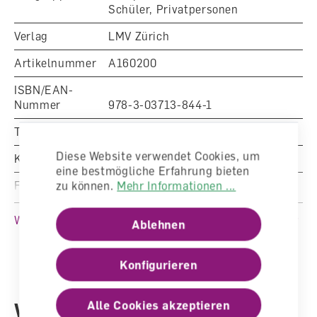
Schüler, Privatpersonen
Verlag
LMV Zürich
Artikelnummer
A160200
ISBN/EAN-
Nummer
978-3-03713-844-1
Typ
Bilderbuch
Diese Website verwendet Cookies, um
Klasse
Kindergarten, 1. Klasse, 2. Klasse
eine bestmögliche Erfahrung bieten
Fachbereich
Medien und Informatik
zu können.
Mehr Informationen ...
Auflage
2. Auflage 2021 (Ausgabe 2018)
Weitere Produktinformationen
Ablehnen
Sprache
Deutsch
Konfigurieren
Autoren /
Eveline Hipeli (Illustrationen:
Illustratoren
Cornelia Diethelm)
Weitere Produkte aus dem
Alle Cookies akzeptieren
Anzahl Seiten
32