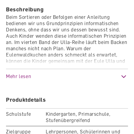
Beschreibung
Beim Sortieren oder Befolgen einer Anleitung
bedienen wir uns Grundprinzipien informatischen
Denkens, ohne dass wir uns dessen bewusst sind.
Auch Kinder wenden diese informatischen Prinzipien
an. Im vierten Band der Ulla-Reihe läuft beim Backen
manches nicht nach Plan. Warum der
Eulenwaldkuchen anders schmeckt als erwartet,
können die Kinder gemeinsam mit der Eule Ulla und
ihren Freunden herausfinden.
Mehr lesen
Kostelose Zusatzmaterialien zu Ulla aus dem
Euenwald finden Sie auf der Webseite
www.ulladieeule.ch.
Produktdetails
Schulstufe
Kindergarten, Primarschule,
Stufenübergreifend
Zielgruppe
Lehrpersonen, Schülerinnen und