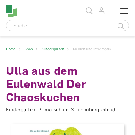
Accesskey Navigation
Direkt
Menu
zum
Direkt
Seitenanfang
zur
Direkt
Hauptnavigation
zum
Direkt
Hauptinhalt
zum
Direkt
Footer
zur
Suche
Home
Shop
Kindergarten
Medien und Informatik
Ulla aus dem
Eulenwald Der
Chaoskuchen
Kindergarten, Primarschule, Stufenübergreifend