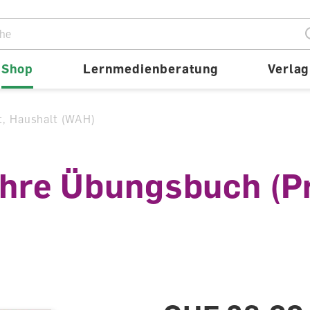
ion
Shop
Lernmedienberatung
Verlag
it, Haushalt (WAH)
ehre Übungsbuch (Pr