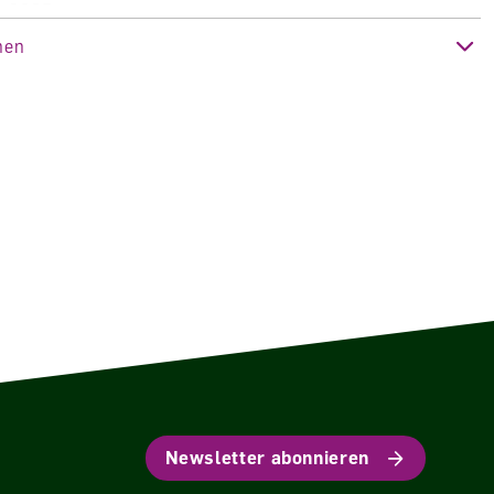
e 2025
nen
hler
t
Newsletter abonnieren