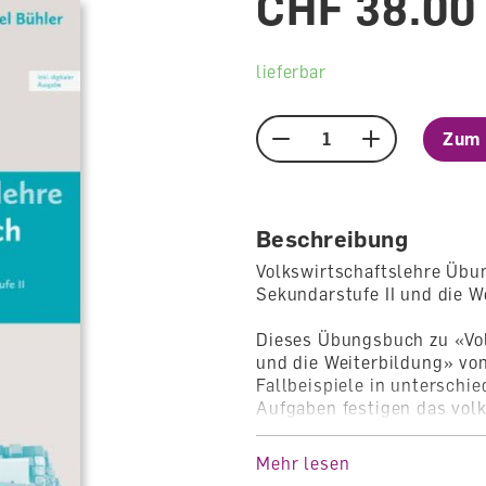
CHF 38.00
lieferbar
Zum 
Menge
Beschreibung
Volkswirtschaftslehre Übun
Sekundarstufe II und die W
Dieses Übungsbuch zu «Volk
und die Weiterbildung» vo
Fallbeispiele in unterschi
Aufgaben festigen das vol
selbstständige Vertiefung
dem Einsatz im Unterricht
Mehr lesen
Übungsbuch ist auch ein L