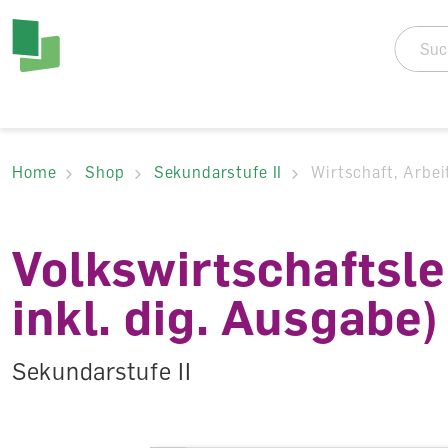
Accesskey Navigat
Direkt
zum
Direkt
Seitenanfang
zur
Direkt
Hauptnavigation
zum
Direkt
Hauptinhalt
zum
Direkt
Footer
zur
Home
Shop
Sekundarstufe II
Wirtschaft, Arbe
Suche
Volkswirtschaftsl
inkl. dig. Ausgabe)
Sekundarstufe II