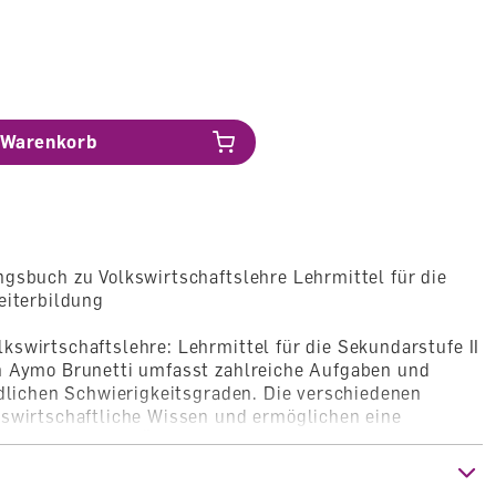
Warenkorb
gsbuch zu Volkswirtschaftslehre Lehrmittel für die
eiterbildung
swirtschaftslehre: Lehrmittel für die Sekundarstufe II
n Aymo Brunetti umfasst zahlreiche Aufgaben und
edlichen Schwierigkeitsgraden. Die verschiedenen
kswirtschaftliche Wissen und ermöglichen eine
 des Stoffes. Das Übungsbuch eignet sich deshalb neben
 auch gut für das Selbststudium. Zu diesem
ösungsband erhältlich.