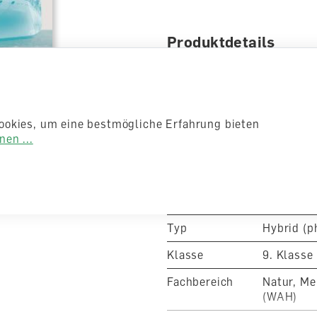
Produktdetails
Schulstufe
Sekundars
Zielgruppe
Schülerin
ookies, um eine bestmögliche Erfahrung bieten
Verlag
hep Verla
en ...
Artikelnummer
7562004
ISBN/EAN-
Nummer
978-3-03
Typ
Hybrid (p
Klasse
9. Klasse
Fachbereich
Natur, Me
(WAH)