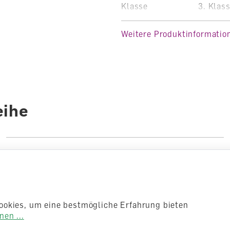
Klasse
3. Klas
Fachbereich
Englisc
Weitere Produktinformatio
Auflage
1. Aufl
Sprache
Englisc
Autoren /
Illustratoren
Autore
eihe
Anzahl Seiten
128
Einband
Ordner
ookies, um eine bestmögliche Erfahrung bieten
en ...