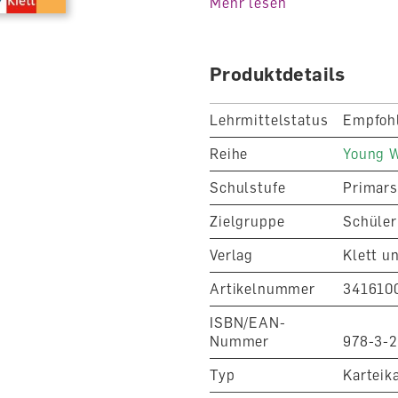
Mehr lesen
Produktdetails
Lehrmittelstatus
Empfoh
Reihe
Young W
Schulstufe
Primars
Zielgruppe
Schüler
Verlag
Klett u
Artikelnummer
341610
ISBN/EAN-
Nummer
978-3-
Typ
Karteik