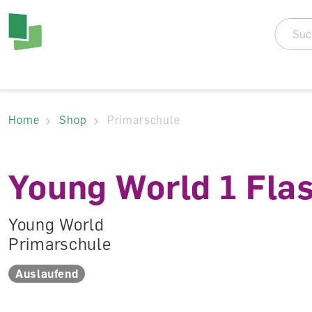
Accesskey Navigat
Direkt
zum
Direkt
Seitenanfang
zur
Direkt
Hauptnavigation
zum
Direkt
Hauptinhalt
zum
Direkt
Footer
zur
Home
Shop
Primarschule
Suche
Young World 1 Fla
Young World
Primarschule
Auslaufend