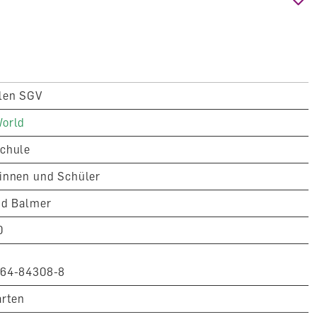
len SGV
orld
chule
innen und Schüler
nd Balmer
0
264-84308-8
arten