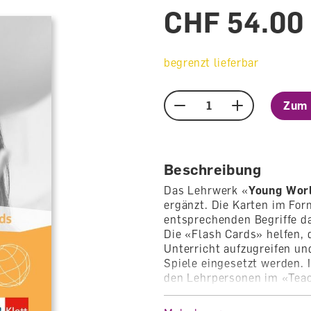
CHF 54.00
begrenzt lieferbar
Zum 
Menge
Beschreibung
Das Lehrwerk «
Young Worl
ergänzt. Die Karten im For
entsprechenden Begriffe da
Die «Flash Cards» helfen,
Unterricht aufzugreifen un
Spiele eingesetzt werden.
den Lehrpersonen im «Teac
eingeordnet in einem Ordne