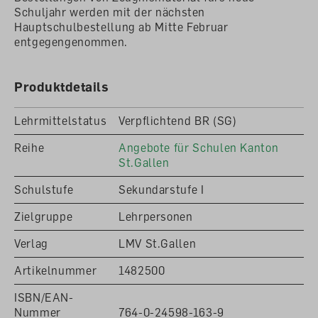
Schuljahr werden mit der nächsten
Hauptschulbestellung ab Mitte Februar
entgegengenommen.
Produktdetails
Lehrmittelstatus
Verpflichtend BR (SG)
Reihe
Angebote für Schulen Kanton
St.Gallen
Schulstufe
Sekundarstufe I
Zielgruppe
Lehrpersonen
Diese Website verwendet Cookies, um
Verlag
LMV St.Gallen
eine bestmögliche Erfahrung bieten
zu können.
Mehr Informationen ...
Artikelnummer
1482500
ISBN/EAN-
Ablehnen
Nummer
764-0-24598-163-9