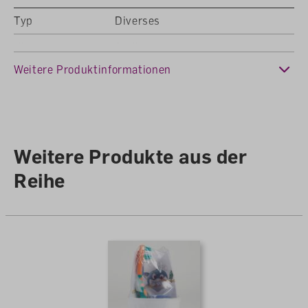
Typ
Diverses
Konfigurieren
Klasse
9. Klasse
Weitere Produktinformationen
Alle Cookies akzeptieren
Fachbereich
Angebote Schule Kanton SG
Sprache
Deutsch
Weitere Produkte aus der
Reihe