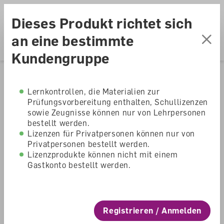
Accesskey Navigation
Direkt
Menu
zum
Direkt
Dieses Produkt richtet sich
Seitenanfang
zur
Direkt
Hauptnavigation
zum
Direkt
an eine bestimmte
Hauptinhalt
zum
Direkt
Kundengruppe
Footer
zur
Suche
Home
Shop
Sekundarstufe I
Angebote Schule Kanton SG
Lernkontrollen, die Materialien zur
Prüfungsvorbereitung enthalten, Schullizenzen
Zeugnis Volksschule
sowie Zeugnisse können nur von Lehrpersonen
bestellt werden.
St.Gallen
Lizenzen für Privatpersonen können nur von
Privatpersonen bestellt werden.
Abschlusszert. Paket
Lizenzprodukte können nicht mit einem
Gastkonto bestellt werden.
à 100 Blatt (grün)
Angebote für Schulen Kanton St.Gallen
Registrieren / Anmelden
Sekundarstufe I