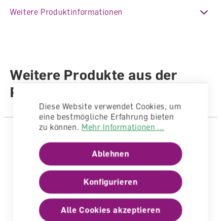
Weitere Produktinformationen
Fachbereich
Mathematik
Auflage
4. korr. Nachdruck 2023 (1.
Auflage 2018)
Sprache
Deutsch
Weitere Produkte aus der
Autoren /
Reihe
Illustratoren
Autorenteam
Diese Website verwendet Cookies, um
Anzahl Seiten
280
eine bestmögliche Erfahrung bieten
zu können.
Mehr Informationen ...
Einband
Gebunden
Ablehnen
Konfigurieren
Alle Cookies akzeptieren