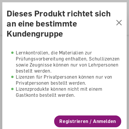
Accesskey Navigation
Direkt
Menu
zum
Direkt
Dieses Produkt richtet sich
Seitenanfang
zur
Direkt
Hauptnavigation
zum
Direkt
an eine bestimmte
Hauptinhalt
zum
Direkt
Kundengruppe
Footer
zur
Suche
Home
Shop
Kindergarten
Lernkontrollen, die Materialien zur
Prüfungsvorbereitung enthalten, Schullizenzen
Schweizer
sowie Zeugnisse können nur von Lehrpersonen
bestellt werden.
Zahlenbuch
Lizenzen für Privatpersonen können nur von
Privatpersonen bestellt werden.
Kindergarten -
Lizenzprodukte können nicht mit einem
Gastkonto bestellt werden.
Begleitband mit 81
Unterrichts-Cockpits
Registrieren / Anmelden