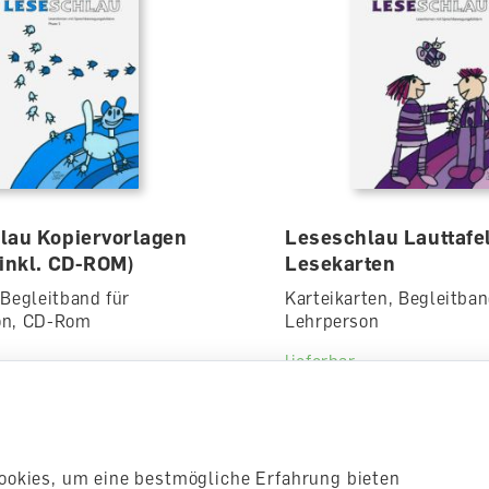
lau Kopiervorlagen
Leseschlau Lauttafe
(inkl. CD-ROM)
Lesekarten
 Begleitband für
Karteikarten, Begleitban
on, CD-Rom
Lehrperson
lieferbar
0
CHF 40.00
ookies, um eine bestmögliche Erfahrung bieten