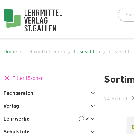
Accesskey Navigat
Direkt
zum
Direkt
Seitenanfang
zur
Direkt
Hauptnavigation
zum
Direkt
Hauptinhalt
zum
Direkt
Footer
zur
Home
Lehrmittelreihen
Leseschlau
Leseschla
Suche
Sortim
Filter löschen
Fachbereich
24 Artikel
Verlag
Lehrwerke
1
Schulstufe