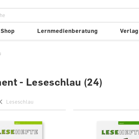
ion
Shop
Lernmedienberatung
Verlag
u
ent - Leseschlau
(24)
Leseschlau