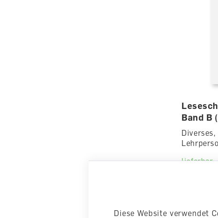
Lesesch
Band B 
Diverses,
Lehrpers
lieferbar
CHF 73.0
Diese Website verwendet C