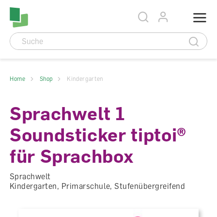
Accesskey Navigation
Direkt
Menu
zum
Direkt
Seitenanfang
zur
Direkt
Hauptnavigation
zum
Direkt
Hauptinhalt
zum
Direkt
Footer
zur
Suche
Home
Shop
Kindergarten
Sprachwelt 1
Soundsticker tiptoi®
für Sprachbox
Sprachwelt
Kindergarten, Primarschule, Stufenübergreifend