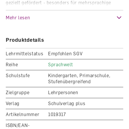
gezielt gefördert - besonders für mehrsprachige
Kinder, Lernende mit Förderbedarf oder sprachlich
fortgeschrittene Kinder.
Mehr lesen
Die Sprachbox ist nicht Bestandteil dieses Artikels
(separat erhältlich unter 1019312).
Produktdetails
Besondere Merkmale
Lehrmittelstatus
Empfohlen SGV
Hörzugang zu allen 24 Kartensets der
Reihe
Sprachwelt
Sprachbox
Kompatibel mit dem tiptoi®-Hörstift
Schulstufe
Kindergarten, Primarschule,
Für mehrsprachige und sprachlich
Stufenübergreifend
fortgeschrittene Kinder sowie Kinder mit
Förderbedarf
Zielgruppe
Lehrpersonen
Fördert individuelles und selbstständiges
Sprachlernen
Verlag
Schulverlag plus
Ideal für den Deutschunterricht im 1. Zyklus
Artikelnummer
1019317
Abgestimmt auf den Lehrplan 21
ISBN/EAN-