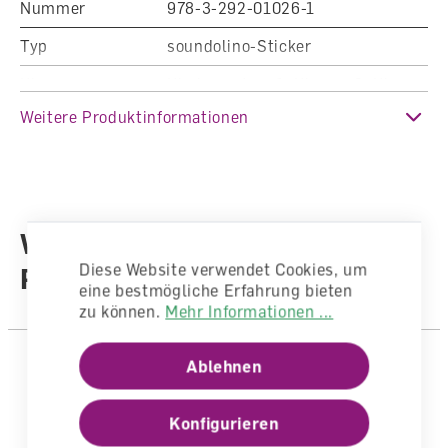
Nummer
978-3-292-01026-1
Typ
soundolino-Sticker
Klasse
Kindergarten, 1. Klasse, 2. Klasse
Weitere Produktinformationen
Fachbereich
Deutsch
Auflage
1. korr. Nachdruck 2025, 1.
Auflage 2024
Sprache
Deutsch
Weitere Produkte aus der
Autoren /
Diese Website verwendet Cookies, um
Reihe
Illustratoren
Autorenteam
eine bestmögliche Erfahrung bieten
zu können.
Mehr Informationen ...
Ablehnen
Konfigurieren