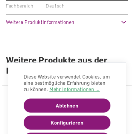
Fachbereich
Deutsch
Auflage
3. Auflage 2014
Weitere Produktinformationen
Sprache
Deutsch
Autoren /
Illustratoren
Autorenteam
Weitere Produkte aus der
Anzahl Seiten
64
Reihe
Einband
Broschiert
Diese Website verwendet Cookies, um
eine bestmögliche Erfahrung bieten
zu können.
Mehr Informationen ...
Ablehnen
Konfigurieren