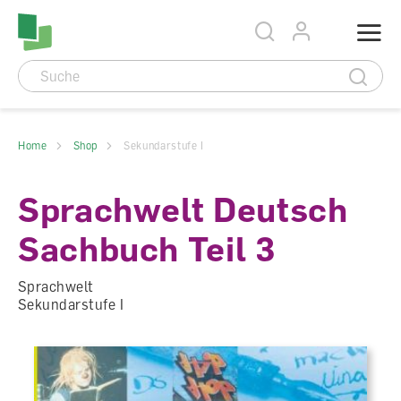
Accesskey Navigation
Direkt
Menu
zum
Direkt
Seitenanfang
zur
Direkt
Hauptnavigation
zum
Direkt
Hauptinhalt
zum
Direkt
Footer
zur
Suche
Home
Shop
Sekundarstufe I
Sprachwelt Deutsch
Sachbuch Teil 3
Sprachwelt
Sekundarstufe I