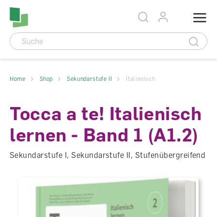
Accesskey Navigation
Direkt
Menu
zum
Direkt
Seitenanfang
zur
Direkt
Hauptnavigation
zum
Direkt
Hauptinhalt
zum
Direkt
Footer
zur
Suche
Home
Shop
Sekundarstufe II
Italienisch
Tocca a te! Italienisch
lernen - Band 1 (A1.2)
Sekundarstufe I, Sekundarstufe II, Stufenübergreifend